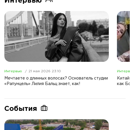
Интервью
Интервью
21 мая 2026 23:10
Интер
Мечтаете о длинных волосах? Основатель студии
Китай
«Рапунцель» Лилия Бальц знает, как!
как Б
События