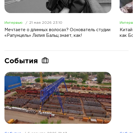
Интервью
21 мая 2026 23:10
Интер
Мечтаете о длинных волосах? Основатель студии
Китай
«Рапунцель» Лилия Бальц знает, как!
как Б
События