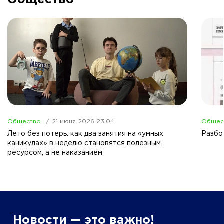
Общество
Общество
21 июня 2026 23:04
Общес
Лето без потерь: как два занятия на «умных
Разбо
каникулах» в неделю становятся полезным
ресурсом, а не наказанием
”
Новости — это важно!